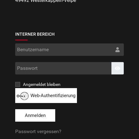
49492 Westerkappeln-Velpe
INTERNER BEREICH
Benut
Passwo
Passwort
Angemeldet bleiben
Web-Authentifizierung
Anmelden
Passwort vergessen?