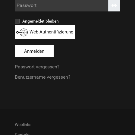
Passwo
Passwort
Angemeldet bleiben
Web-Authentifizierung
Anmelden
Passwort vergessen?
Benutzername vergessen?
Weblinks
Kontakt