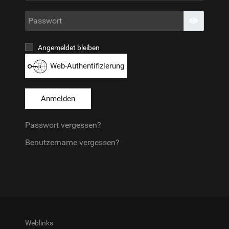
Passwo
Passwort
Angemeldet bleiben
Web-Authentifizierung
Anmelden
Passwort vergessen?
Benutzername vergessen?
Weblinks