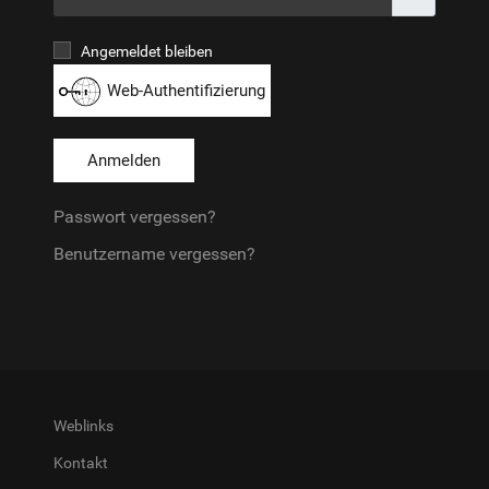
Passwort
Angemeldet bleiben
Web-Authentifizierung
Anmelden
Passwort vergessen?
Benutzername vergessen?
Weblinks
Kontakt